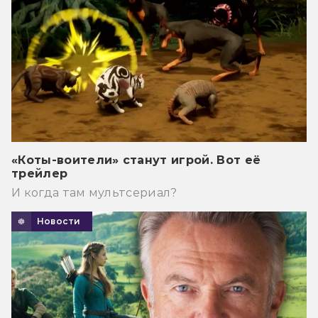
«Коты-воители» станут игрой. Вот её
трейлер
И когда там мультсериал?
Новости