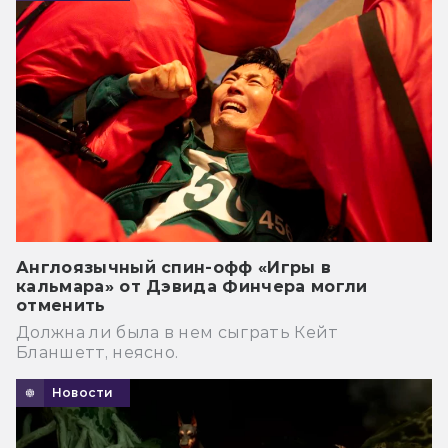
Англоязычный спин-офф «Игры в
кальмара» от Дэвида Финчера могли
отменить
Должна ли была в нем сыграть Кейт
Бланшетт, неясно.
Новости