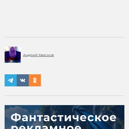
Андрей Квасков