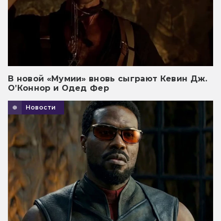
В новой «Мумии» вновь сыграют Кевин Дж.
О’Коннор и Одед Фер
Новости