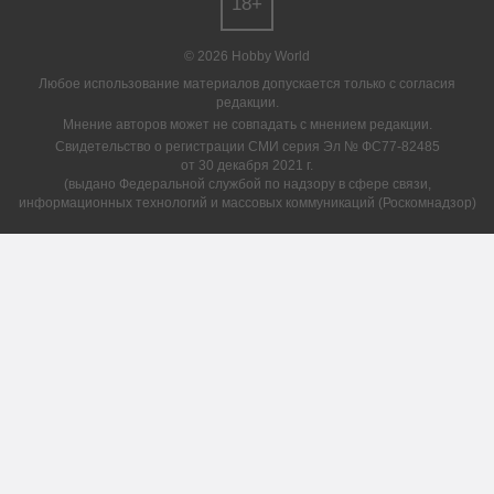
18+
© 2026 Hobby World
Любое использование материалов допускается только с согласия
редакции.
Мнение авторов может не совпадать с мнением редакции.
Свидетельство о регистрации СМИ серия Эл № ФС77-82485
от 30 декабря 2021 г.
(выдано Федеральной службой по надзору в сфере связи,
информационных технологий и массовых коммуникаций (Роскомнадзор)