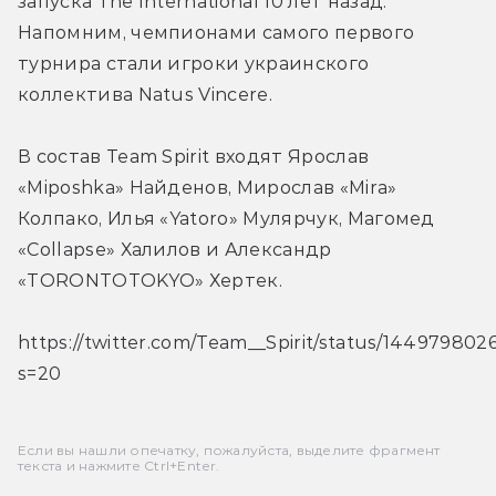
запуска The International 10 лет назад. 
Напомним, чемпионами самого первого 
турнира стали игроки украинского 
коллектива Natus Vincere.
В состав Team Spirit входят Ярослав 
«Miposhka» Найденов, Мирослав «Mira» 
Колпако, Илья «Yatoro» Мулярчук, Магомед 
«Collapse» Халилов и Александр 
«TORONTOTOKYO» Хертек.
https://twitter.com/Team__Spirit/status/144979802
s=20
Если вы нашли опечатку, пожалуйста, выделите фрагмент
текста и нажмите Ctrl+Enter.