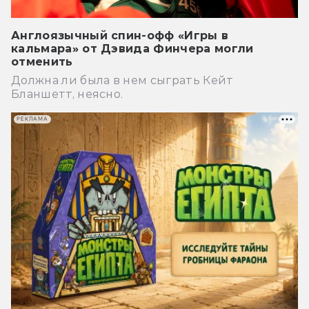
Англоязычный спин-офф «Игры в
кальмара» от Дэвида Финчера могли
отменить
Должна ли была в нем сыграть Кейт
Бланшетт, неясно.
РЕКЛАМА