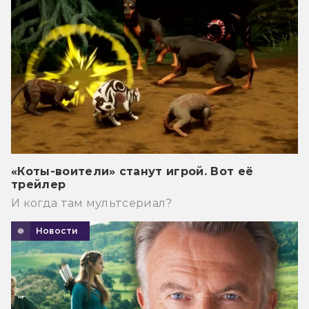
«Коты-воители» станут игрой. Вот её
трейлер
И когда там мультсериал?
Новости