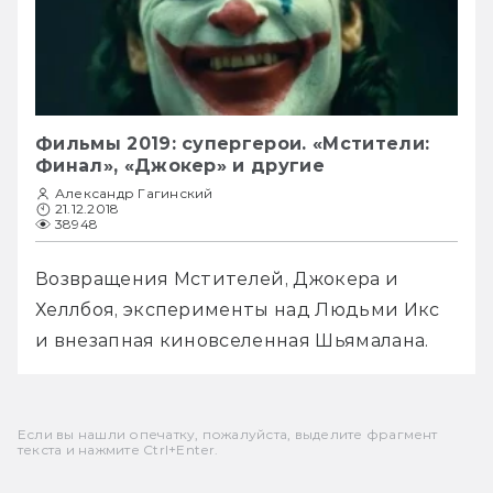
Фильмы 2019: супергерои. «Мстители:
Финал», «Джокер» и другие
Александр Гагинский
21.12.2018
38948
Возвращения Мстителей, Джокера и 
Хеллбоя, эксперименты над Людьми Икс 
и внезапная киновселенная Шьямалана.
Если вы нашли опечатку, пожалуйста, выделите фрагмент
текста и нажмите Ctrl+Enter.