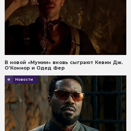
В новой «Мумии» вновь сыграют Кевин Дж.
О’Коннор и Одед Фер
Новости