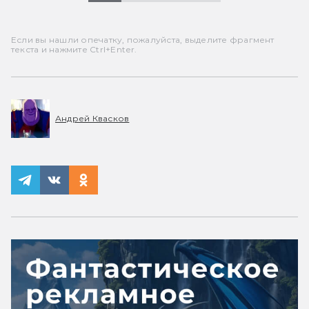
Если вы нашли опечатку, пожалуйста, выделите фрагмент
текста и нажмите Ctrl+Enter.
Андрей Квасков