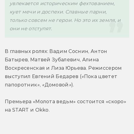
увлекается историческим фехтованием, 
кует мечи и доспехи. Славные парни, 
только совсем не герои. Но это их земля, и 
они не отступят. 
В главных ролях: Вадим Соснин, Антон 
Батырев, Матвей Зубалевич, Алина 
Воскресенская и Лиза Юрьева. Режиссером 
выступил Евгений Бедарев 
(
«
Пока цветет 
папоротник
»
, 
«
Домовой
»
).
Премьера 
«Молота ведьм» состоится «скоро» 
на START и Okko.