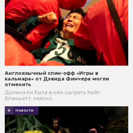
Англоязычный спин-офф «Игры в
кальмара» от Дэвида Финчера могли
отменить
Должна ли была в нем сыграть Кейт
Бланшетт, неясно.
Новости