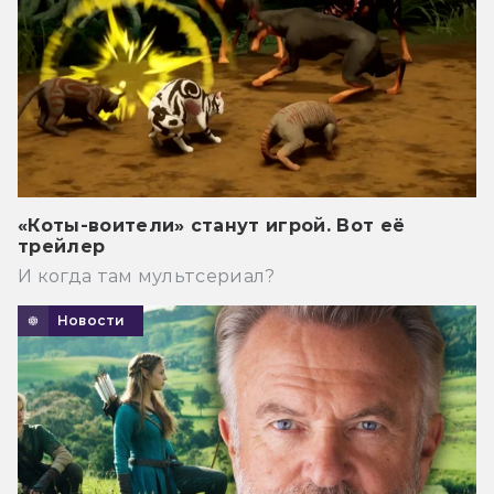
«Коты-воители» станут игрой. Вот её
трейлер
И когда там мультсериал?
Новости