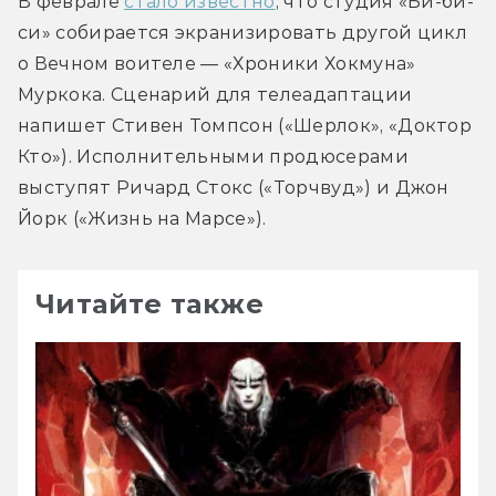
В феврале 
стало известно
, что студия «Би-би-
си» собирается экранизировать другой цикл 
о Вечном воителе — «Хроники Хокмуна» 
Муркока. Сценарий для телеадаптации 
напишет Стивен Томпсон («Шерлок», «Доктор 
Кто»). Исполнительными продюсерами 
выступят Ричард Стокс («Торчвуд») и Джон 
Йорк («Жизнь на Марсе»).
Читайте также