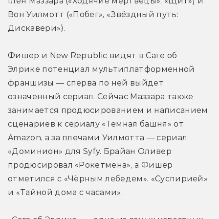
Глен Маззара («Ходячие мертвецы», «Щит») и 
Вон Уилмотт («Побег», «Звёздный путь: 
Дискавери»).
Фишер и New Republic видят в Саге об 
Элрике потенциал мультиплатформенной 
франшизы — сперва по ней выйдет 
означенный сериал. Сейчас Маззара также 
занимается продюсированием и написанием 
сценариев к сериалу «Тёмная башня» от 
Amazon, а за плечами Уилмотта — сериал 
«Доминион» для Syfy. Брайан Оливер 
продюсировал «Рокетмена», а Фишер 
отметился с «Чёрным лебедем», «Суспирией» 
и «Тайной дома с часами».