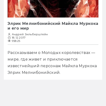
Элрик Мелнибонийский Майкла Муркока
и его мир
Андрей Зильберштейн
18.12.2017
95825
Рассказываем о Молодых королевствах — 
мире, где живет и приключается 
известнейший персонаж Майкла Муркока 
Элрик Мелнибонийский.