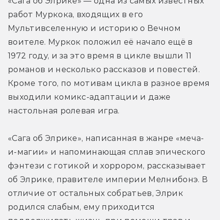
«Сага об Элрике» — одна из самых известных 
работ Муркока, входящих в его 
Мультивселенную и историю о Вечном 
воителе. Муркок положил её начало ещё в 
1972 году, и за это время в цикле вышли 11 
романов и несколько рассказов и повестей. 
Кроме того, по мотивам цикла в разное время 
выходили комикс-адаптации и даже 
настольная ролевая игра.
«Сага об Элрике», написанная в жанре «меча-
и-магии» и напоминающая сплав эпического 
фэнтези с готикой и хоррором, рассказывает 
об Элрике, правителе империи Мелнибонэ. В 
отличие от остальных собратьев, Элрик 
родился слабым, ему приходится 