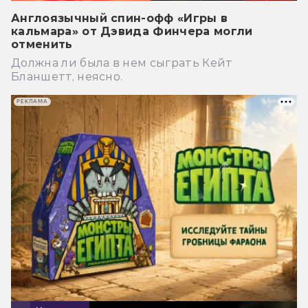
Англоязычный спин-офф «Игры в
кальмара» от Дэвида Финчера могли
отменить
Должна ли была в нем сыграть Кейт
Бланшетт, неясно.
РЕКЛАМА