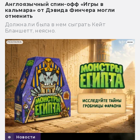
Англоязычный спин-офф «Игры в
кальмара» от Дэвида Финчера могли
отменить
Должна ли была в нем сыграть Кейт
Бланшетт, неясно.
РЕКЛАМА
Новости