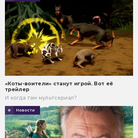
«Коты-воители» станут игрой. Вот её
трейлер
И когда там мультсериал?
Новости