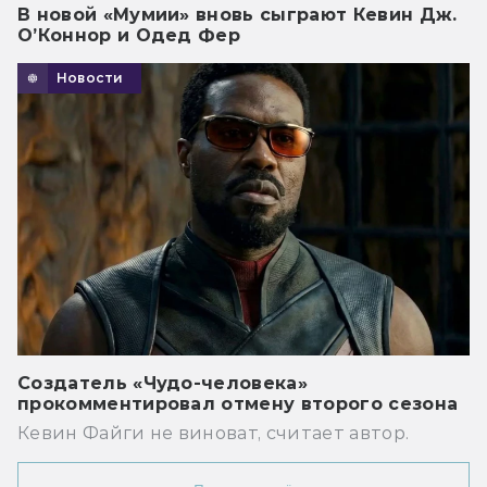
В новой «Мумии» вновь сыграют Кевин Дж.
О’Коннор и Одед Фер
Новости
Создатель «Чудо-человека»
прокомментировал отмену второго сезона
Кевин Файги не виноват, считает автор.