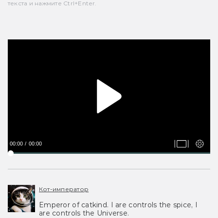
текста и нажмите Ctrl+Enter.
00:00
00:00
Кот-император
Emperor of catkind. I are controls the spice, I
are controls the Universe.