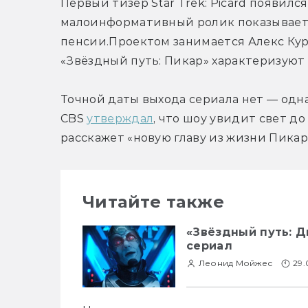
Первый тизер Star Trek: Picard появился
малоинформативный ролик показывает 
пенсии.Проектом занимается Алекс Курцм
«Звёздный путь: Пикар» характеризуют н
Точной даты выхода сериала нет — одна
CBS 
утверждал
, что шоу увидит свет до 
расскажет «новую главу из жизни Пикар
Читайте также
«Звёздный путь: Д
сериал
Леонид Мойжес
29.