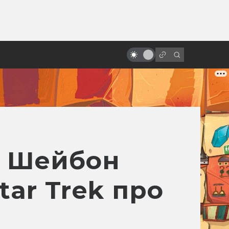
от
«Мастер и Маргарита»: какая
отечественная экранизация
лучше?
л Шейбон
ar Trek про