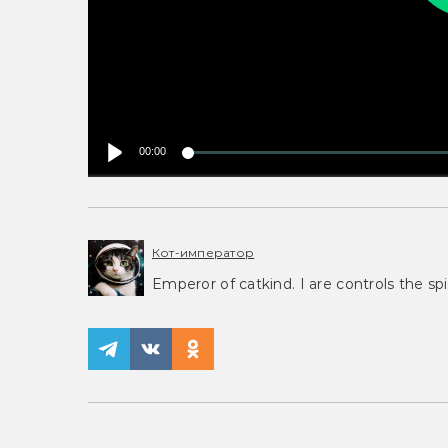
00:00
Кот-император
Emperor of catkind. I are controls the spi