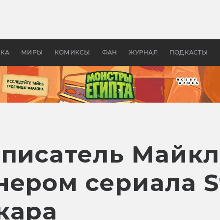
оздавались «Страшилы»:
«Одиссея» Нолана: что эт
, без которого не было
фильм сделал с Гомером и
ластелина колец»
Древней Грецией
УКА
МИРЫ
КОМИКСЫ
ФАН
ЖУРНАЛ
ПОДКАСТЫ
 писатель Майк
ером сериала St
кара