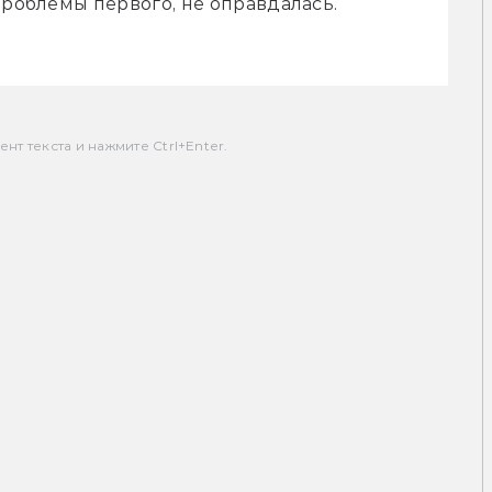
роблемы первого, не оправдалась. 
т текста и нажмите Ctrl+Enter.