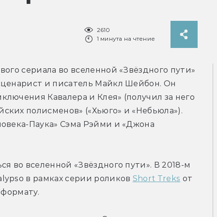
2610
1 минута на чтение
вого сериала во вселенной «Звёздного пути» 
сценарист и писатель Майкл Шейбон. Он 
лючения Кавалера и Клея» (получил за него 
ких полисменов» («Хьюго» и «Небьюла»). 
овека-Паука» Сэма Рэйми и «Джона 
я во вселенной «Звёздного пути». В 2018-м 
lypso в рамках серии роликов 
Short Treks
 от 
 формату.