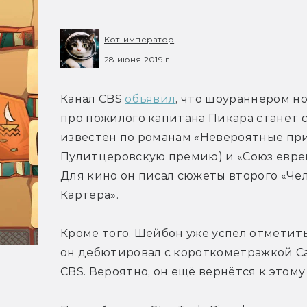
Кот-император
28 июня 2019 г.
Канал CBS 
объявил
, что шоураннером но
про пожилого капитана Пикара станет 
известен по романам «Невероятные прик
Пулитцеровскую премию) и «Союз еврейс
Для кино он писал сюжеты второго «Чел
Картера».
Кроме того, Шейбон уже успел отметитьс
он дебютировал с короткометражкой Ca
CBS. Вероятно, он ещё вернётся к этому