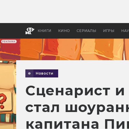
Как с
фильм
бы «В
КНИГИ
КИНО
СЕРИАЛЫ
ИГРЫ
НА
РЕКЛАМА
Новости
Сценарист и
стал шоуранн
капитана Пи