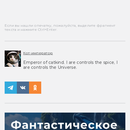
Если вы нашли опечатку, пожалуйста, выделите фрагмент
текста и нажмите Ctrl+Enter.
Кот-император
Emperor of catkind. I are controls the spice, I
are controls the Universe.