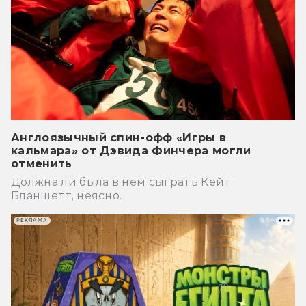
Англоязычный спин-офф «Игры в
кальмара» от Дэвида Финчера могли
отменить
Должна ли была в нем сыграть Кейт
Бланшетт, неясно.
РЕКЛАМА