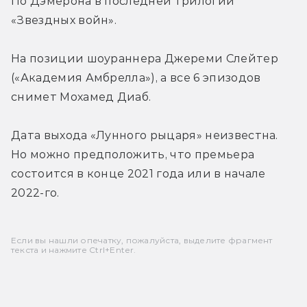
По Дэмерона в последней трилогии 
«Звездных войн».
На позиции шоураннера Джереми Слейтер 
(«Академия Амбрелла»), а все 6 эпизодов 
снимет Мохамед Диаб.
Дата выхода «Лунного рыцаря» неизвестна. 
Но можно предположить, что премьера 
состоится в конце 2021 года или в начале 
2022-го.
Если вы нашли опечатку, пожалуйста, выделите фрагмент
текста и нажмите Ctrl+Enter.