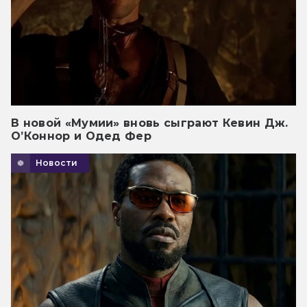
В новой «Мумии» вновь сыграют Кевин Дж.
О’Коннор и Одед Фер
Новости