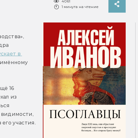
4061
1 минута на чтение
одства», 
ра 
скает в 
оимённому 
ё 16 
ал из 
ься 
 видимости, 
 его участия.