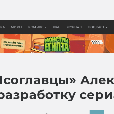
 фильмы смотреть в
Как создавались «Страшил
те 2026? В мире —
фильм, без которого не б
липсис, в России —
бы «Властелина колец»
ие комедии
УКА
МИРЫ
КОМИКСЫ
ФАН
ЖУРНАЛ
ПОДКАСТЫ
Псоглавцы» Алек
разработку сери