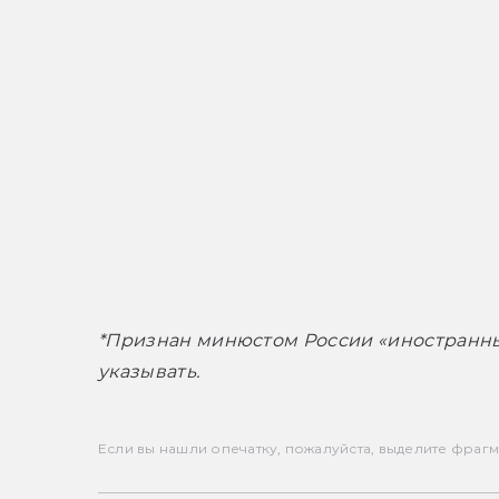
*Признан минюстом России «иностранным
указывать.
Если вы нашли опечатку, пожалуйста, выделите фрагмен