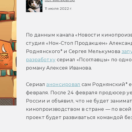
11 июля 2022 г.
По данным канала «Новости кинопроизв
студия «Нон-Стоп Продакшен» Александ
Роднянского* и Сергея Мелькумова 
запу
разработку
 сериал «Псоглавцы» по одн
роману Алексея Иванова.
Сериал 
анонсировал
 сам Роднянский* ещ
февраля. После 24 февраля продюсер уех
России и объявил, что не будет занимат
кинопроизводством в стране — по всей
проект будет развиваться командой без