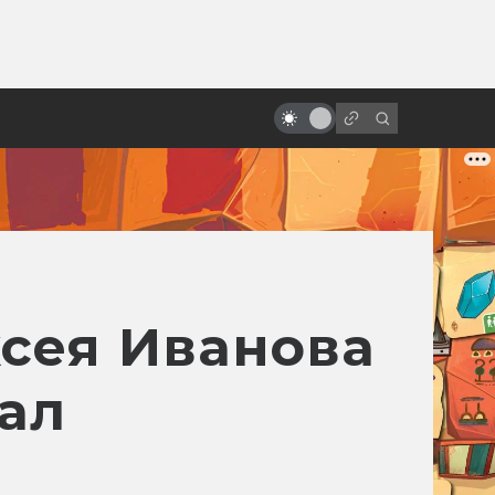
ы»:
ыло
«Оно»: отличия и тайные связи
книги и фильма
сея Иванова
ал