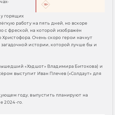
чах-
у горящих 
гкую работу на пять дней, но вскоре 
о с фреской, на которой изображён 
 Христофора. Очень скоро герои начнут 
загадочной истории, которой лучше бы и 
 вышедший «Хэдшот» Владимира Битокова) и 
сёром выступит Иван Плечев («Солдаут» для 
ующем году, выпустить планируют на 
е 2024-го.