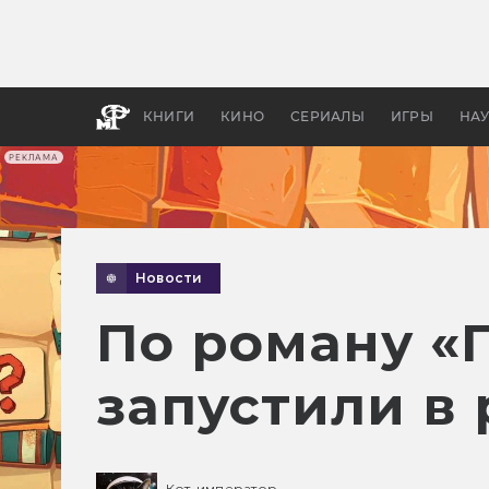
Какие
авгус
апока
детск
КНИГИ
КИНО
СЕРИАЛЫ
ИГРЫ
НА
РЕКЛАМА
Новости
По роману «
запустили в 
Кот-император