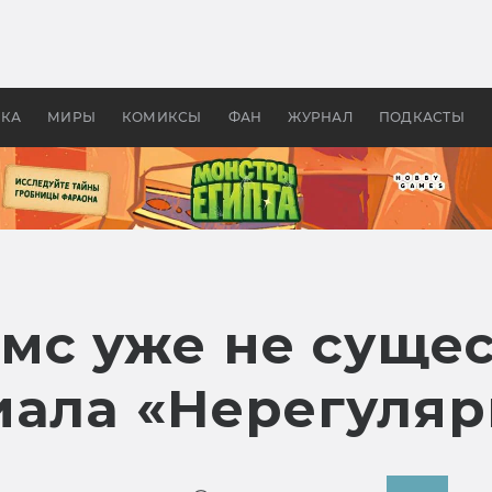
 фильмы смотреть в
Как создавались «Страшил
те 2026? В мире —
фильм, без которого не б
липсис, в России —
бы «Властелина колец»
ие комедии
УКА
МИРЫ
КОМИКСЫ
ФАН
ЖУРНАЛ
ПОДКАСТЫ
мс уже не сущес
иала «Нерегуляр