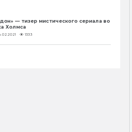
дон» — тизер мистического сериала во
ка Холмса
4.02.2021
1333