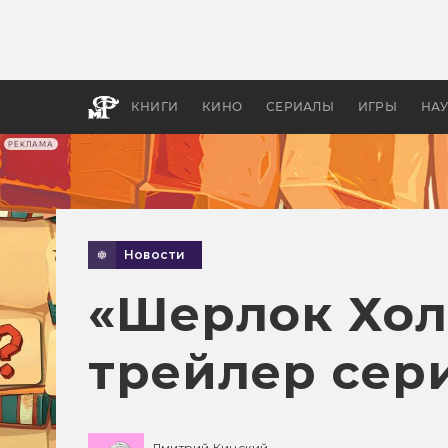
Какие
авгус
апока
детск
КНИГИ
КИНО
СЕРИАЛЫ
ИГРЫ
НА
РЕКЛАМА
Новости
«Шерлок Хол
трейлер сер
Дмитрий Кинский