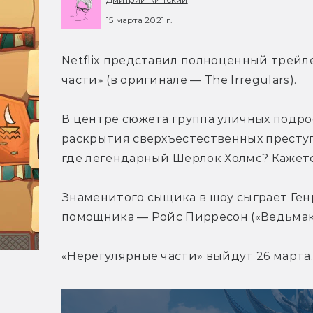
15 марта 2021 г.
Netflix представил полноценный трейл
части» (в оригинале — The Irregulars).
В центре сюжета группа уличных подрос
раскрытия сверхъестественных преступ
где легендарный Шерлок Холмс? Кажется
Знаменитого сыщика в шоу сыграет Генри
помощника — Ройс Пирресон («Ведьмак
«Нерегулярные части» выйдут 26 марта.