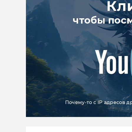
Кл
чтобы пос
Почему-то с IP адресов д