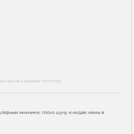
т текста и нажмите Ctrl+Enter.
улярным мнением, плохо шучу и кидаю мемы в