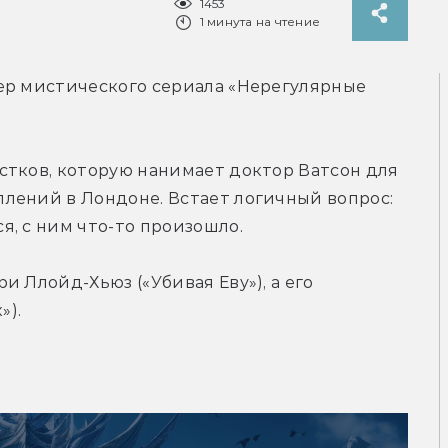
1453
1 минута на чтение
ер мистического сериала «Нерегулярные 
тков, которую нанимает доктор Ватсон для 
лений в Лондоне. Встает логичный вопрос: 
, с ним что-то произошло.
 Ллойд-Хьюз («Убивая Еву»), а его 
»).