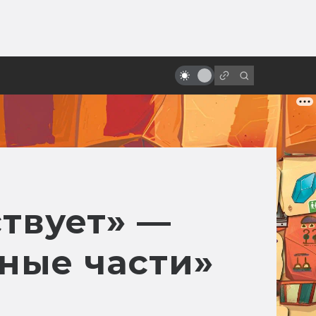
ы»:
ыло
Экранизации Булгакова:
проклятые, народные и забытые
твует» —
ные части»