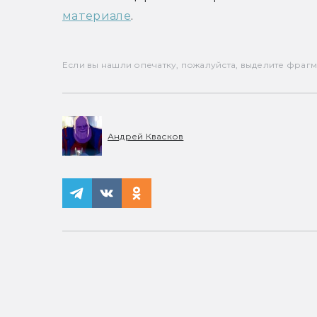
материале
.
Если вы нашли опечатку, пожалуйста, выделите фрагмен
Андрей Квасков