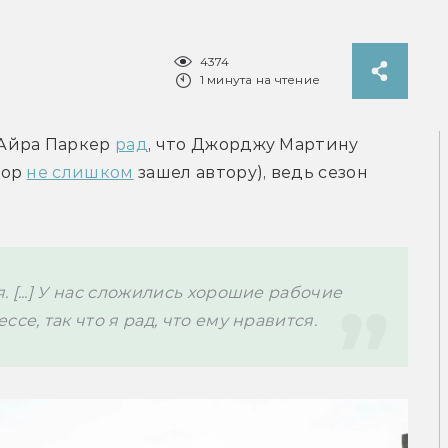
4374
1 минута на чтение
Айра Паркер 
рад
, что Джорджу Мартину 
ор 
не слишком
 зашел автору), ведь сезон 
[...] У нас сложились хорошие рабочие 