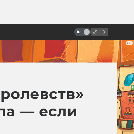
ы»:
ыло
Спойлеры! Почему не надо их
бояться
ролевств»
ла — если