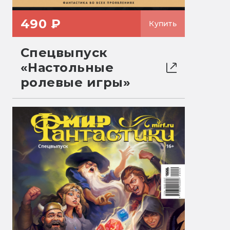
490 ₽
Купить
Спецвыпуск
«Настольные
ролевые игры»