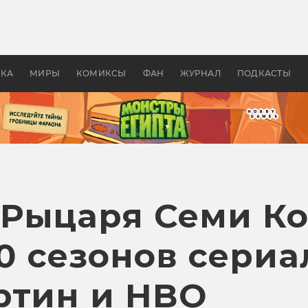
 фильмы смотреть в
Как создавались «Страшил
те 2026? В мире —
фильм, без которого не б
липсис, в России —
бы «Властелина колец»
ие комедии
УКА
МИРЫ
КОМИКСЫ
ФАН
ЖУРНАЛ
ПОДКАСТЫ
Рыцаря Семи Ко
10 сезонов сериа
ртин и HBO