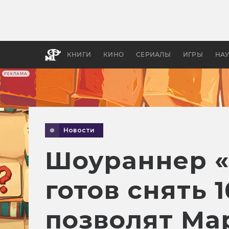
Какие
авгус
апока
детск
КНИГИ
КИНО
СЕРИАЛЫ
ИГРЫ
НА
РЕКЛАМА
Новости
Шоураннер «
готов снять 
позволят Ма