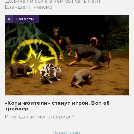
Должна ли была в нем сыграть Кейт
Бланшетт, неясно.
Новости
«Коты-воители» станут игрой. Вот её
трейлер
И когда там мультсериал?
Показать ещё