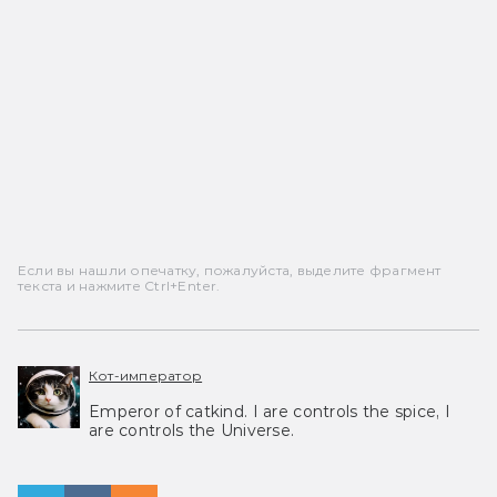
Если вы нашли опечатку, пожалуйста, выделите фрагмент
текста и нажмите Ctrl+Enter.
Кот-император
Emperor of catkind. I are controls the spice, I
are controls the Universe.