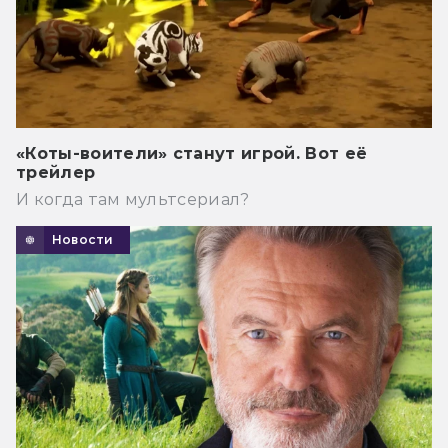
«Коты-воители» станут игрой. Вот её
трейлер
И когда там мультсериал?
Новости