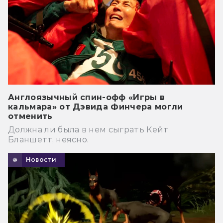
Англоязычный спин-офф «Игры в
кальмара» от Дэвида Финчера могли
отменить
Должна ли была в нем сыграть Кейт
Бланшетт, неясно.
Новости