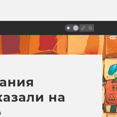
ы»:
Лучшие советские мультфильмы
ыло
по рассказам зарубежных
фантастов
зания
казали на
o