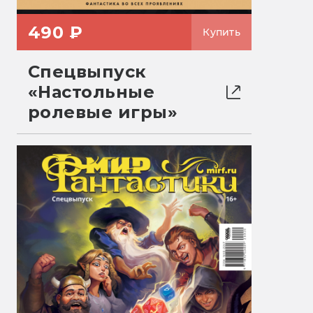
490 ₽
Купить
Спецвыпуск
«Настольные
ролевые игры»