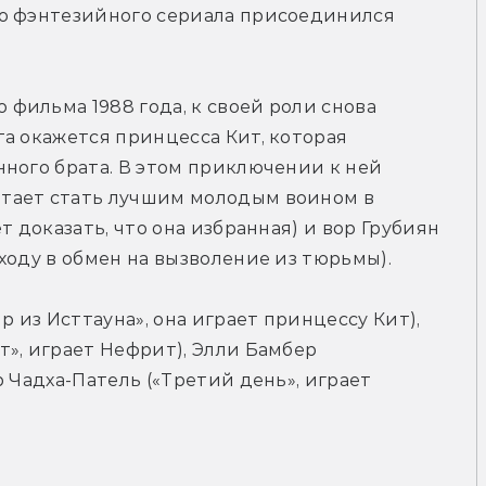
о фэнтезийного сериала присоединился 
ильма 1988 года, к своей роли снова 
а окажется принцесса Кит, которая 
ного брата. В этом приключении к ней 
тает стать лучшим молодым воином в 
 доказать, что она избранная) и вор Грубиян 
ходу в обмен на вызволение из тюрьмы).
 из Исттауна», она играет принцессу Кит), 
», играет Нефрит), Элли Бамбер 
 Чадха-Патель («Третий день», играет 