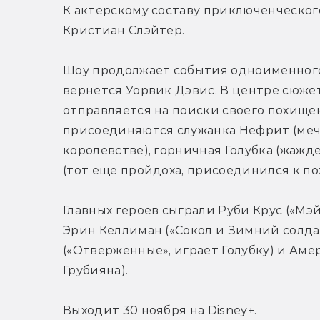
К актёрскому составу приключенческог
Кристиан Слэйтер.
Шоу продолжает события одноимённого ф
вернётся Уорвик Дэвис. В центре сюжет
отправляется на поиски своего похищен
присоединяются служанка Нефрит (меч
королевстве), горничная Голубка (жаждет
(тот ещё пройдоха, присоединился к по
Главных героев сыграли Руби Крус («Мэйр
Эрин Келлиман («Сокол и Зимний солдат
(«Отверженные», играет Голубку) и Амер
Грубияна).
Выходит 30 ноября на Disney+.