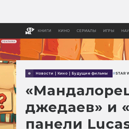
Какие
авгус
апока
детск
КНИГИ
КИНО
СЕРИАЛЫ
ИГРЫ
НА
РЕКЛАМА
Новости
|
Кино
|
Будущие фильмы
#
STAR 
«Мандалорец
джедаев» и «
панели Lucas