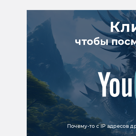
Кл
чтобы пос
Почему-то с IP адресов д