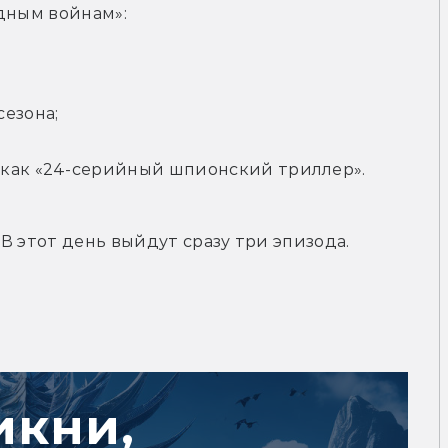
здным войнам»:
сезона;
 как «24-серийный шпионский триллер».
 В этот день выйдут сразу три эпизода.
икни,