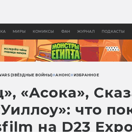
 фильмы смотреть в
Как создавались «Страшил
те 2026? В мире —
фильм, без которого не б
липсис, в России —
бы «Властелина колец»
ие комедии
УКА
МИРЫ
КОМИКСЫ
ФАН
ЖУРНАЛ
ПОДКАСТЫ
WARS (ЗВЁЗДНЫЕ ВОЙНЫ)
#
АНОНС
#
ИЗБРАННОЕ
», «Асока», Ска
Уиллоу»: что по
film на D23 Exp