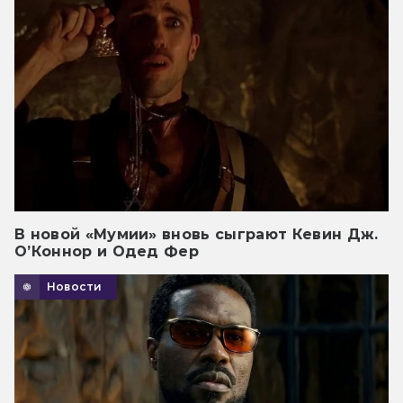
В новой «Мумии» вновь сыграют Кевин Дж.
О’Коннор и Одед Фер
Новости