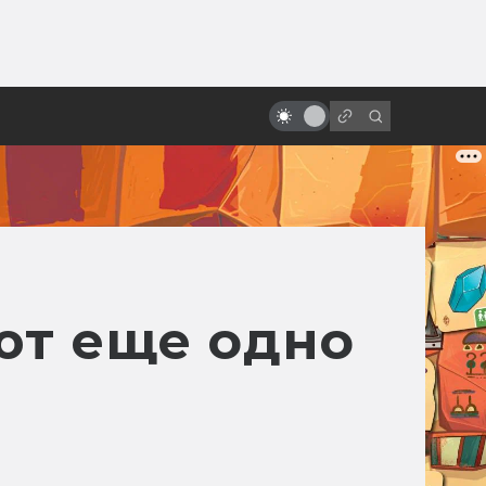
ы»:
Роберт Земекис. История
ыло
режиссёра «Назад в будущее» и
«Кролика Роджера»
ют еще одно