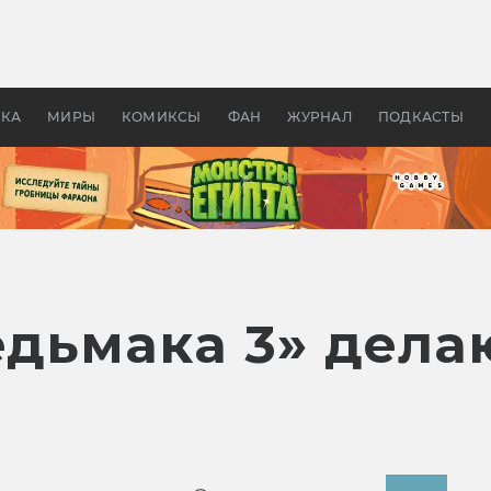
 фильмы смотреть в
Как создавались «Страшил
те 2026? В мире —
фильм, без которого не б
липсис, в России —
бы «Властелина колец»
ие комедии
УКА
МИРЫ
КОМИКСЫ
ФАН
ЖУРНАЛ
ПОДКАСТЫ
едьмака 3» дела