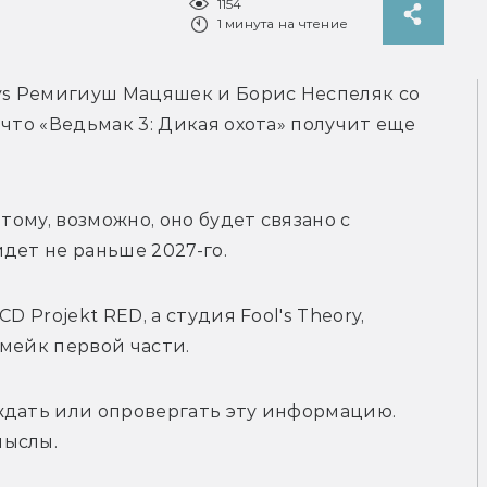
1154
1 минута на чтение
s 
Ремигиуш Мацяшек и 
Борис Неспеляк 
со 
, что «Ведьмак 3: Дикая охота» получит еще 
тому, возможно, оно будет связано с 
дет не раньше 2027-го. 
D Projekt RED, а студия 
Fool's Theory, 
мейк первой части. 
ждать или опровергать эту информацию. 
мыслы.