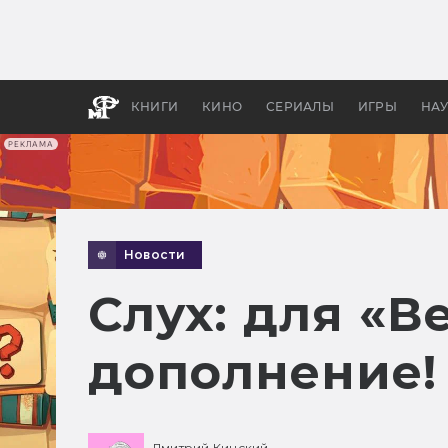
Какие
авгус
апока
детск
КНИГИ
КИНО
СЕРИАЛЫ
ИГРЫ
НА
РЕКЛАМА
Новости
Слух: для «В
дополнение!
Дмитрий Кинский