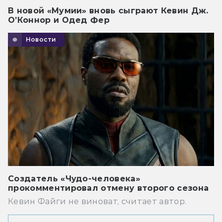
В новой «Мумии» вновь сыграют Кевин Дж.
О’Коннор и Одед Фер
Новости
Создатель «Чудо-человека»
прокомментировал отмену второго сезона
Кевин Файги не виноват, считает автор.