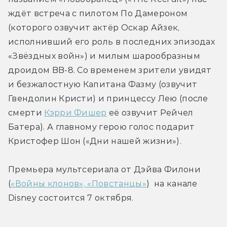
ждёт встреча с пилотом По Дамероном 
(которого озвучит актёр Оскар Айзек, 
исполнивший его роль в последних эпизодах 
«Звёздных войн») и милым шарообразным 
дроидом BB-8. Со временем зрители увидят 
и безжалостную Капитана Фазму (озвучит 
Гвендолин Кристи) и принцессу Лею (после 
смерти 
Кэрри Фишер
 её озвучит Рейчел 
Батера). А главному герою голос подарит 
Кристофер Шон («Дни нашей жизни»).
Премьера мультсериала от Дэйва Филони 
(
«Войны клонов», «Повстанцы»
)  на канале 
Disney состоится 7 октября.