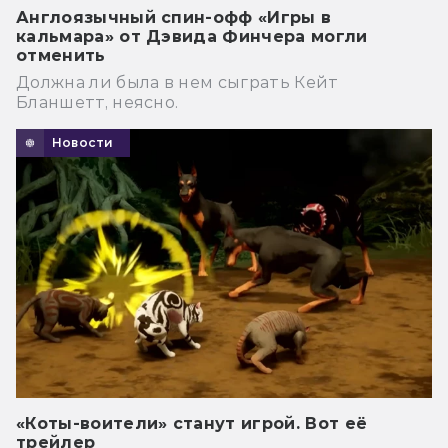
Англоязычный спин-офф «Игры в
кальмара» от Дэвида Финчера могли
отменить
Должна ли была в нем сыграть Кейт
Бланшетт, неясно.
Новости
«Коты-воители» станут игрой. Вот её
трейлер