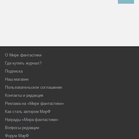
О Мире фантастики
Где купить журнал?
Подписка
Наш магазин
Пользовательское соглашение
Контакты и редакция
Реклама на «Мире фантастики»
Как стать автором МирФ
Награды «Мира фантастики»
Вопросы редакции
Форум МирФ