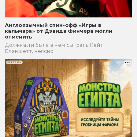
Англоязычный спин-офф «Игры в
кальмара» от Дэвида Финчера могли
отменить
Должна ли была в нем сыграть Кейт
Бланшетт, неясно.
РЕКЛАМА