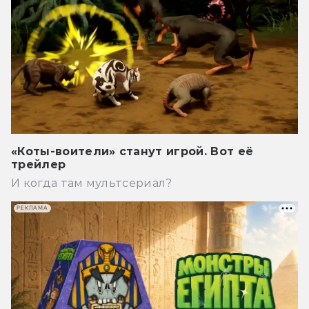
«Коты-воители» станут игрой. Вот её
трейлер
И когда там мультсериал?
РЕКЛАМА