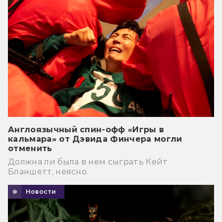
Англоязычный спин-офф «Игры в
кальмара» от Дэвида Финчера могли
отменить
Должна ли была в нем сыграть Кейт
Бланшетт, неясно.
Новости