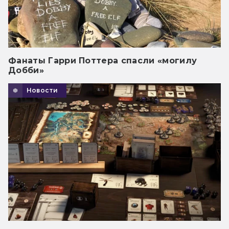
Фанаты Гарри Поттера спасли «могилу
Добби»
Новости