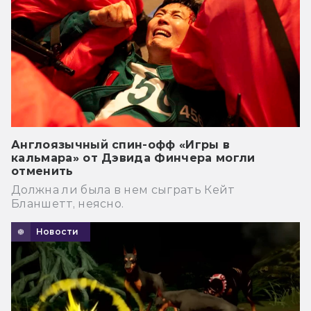
Англоязычный спин-офф «Игры в
кальмара» от Дэвида Финчера могли
отменить
Должна ли была в нем сыграть Кейт
Бланшетт, неясно.
Новости