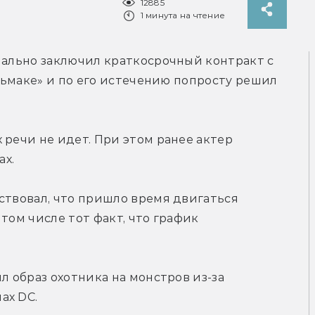
12885
1 минута на чтение
ачально заключил краткосрочный контракт с 
едьмаке» и по его истечению попросту решил 
Ни о каких-либо творческих конфликтах речи не идет. При этом ранее актер 
ах.
ствовал, что пришло время двигаться 
том числе тот факт, что график 
л образ охотника на монстров из-за 
ах DC.