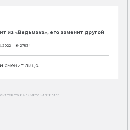
ит из «Ведьмака», его заменит другой
0.2022
27834
ии сменит лицо.
т текста и нажмите Ctrl+Enter.