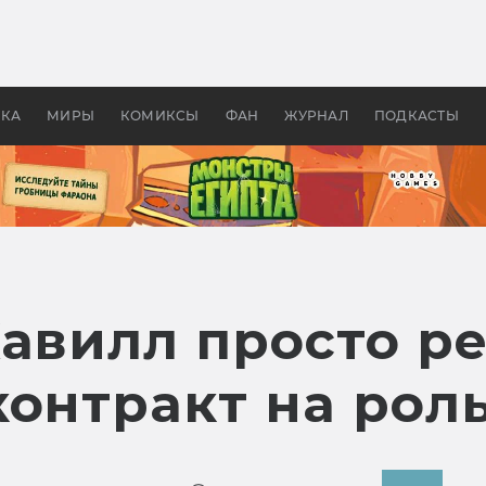
 фильмы смотреть в
Как создавались «Страшил
те 2026? В мире —
фильм, без которого не б
липсис, в России —
бы «Властелина колец»
ие комедии
УКА
МИРЫ
КОМИКСЫ
ФАН
ЖУРНАЛ
ПОДКАСТЫ
Кавилл просто р
онтракт на роль