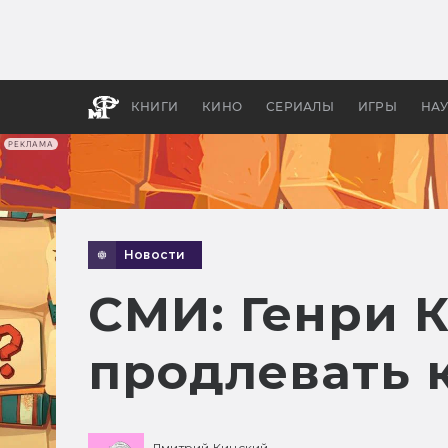
Какие
авгус
апока
детск
КНИГИ
КИНО
СЕРИАЛЫ
ИГРЫ
НА
РЕКЛАМА
Новости
СМИ: Генри 
продлевать к
Дмитрий Кинский