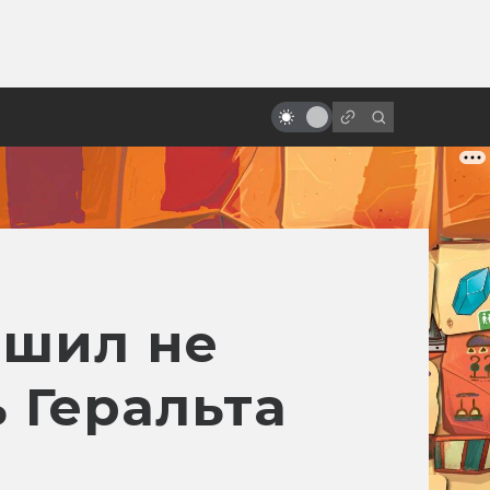
ы»:
ыло
10 лучших фантастических
фильмов Стивена Спилберга
ешил не
 Геральта