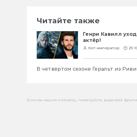
Читайте также
Генри Кавилл уход
актёр!
Кот-император
29.1
В четвёртом сезоне Геральт из Рив
Если вы нашли опечатку, пожалуйста, выделите фрагмен