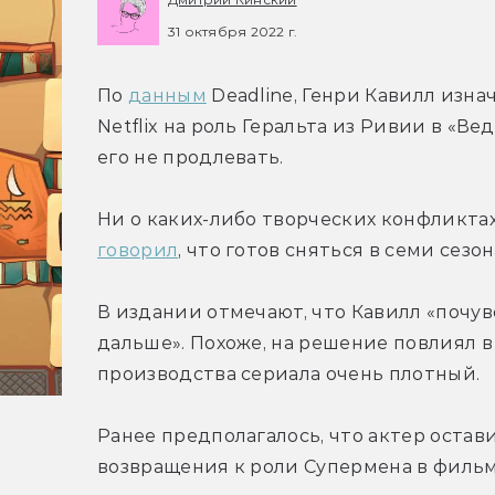
31 октября 2022 г.
По 
данным
 Deadline, Генри Кавилл изн
Netflix на роль Геральта из Ривии в «В
его не продлевать.
говорил
, что готов сняться в семи сезон
В издании отмечают, что Кавилл «почув
дальше». Похоже, на решение повлиял в 
производства сериала очень плотный.
Ранее предполагалось, что актер остави
возвращения к роли Супермена в фильм