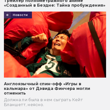
Трейлер полнометражного аниме
«Созданный в Бездне: Тайна пробуждения»
Новости
Англоязычный спин-офф «Игры в
кальмара» от Дэвида Финчера могли
отменить
Должна ли была в нем сыграть Кейт
Бланшетт, неясно.