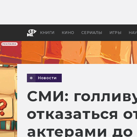
Какие
авгус
апока
детск
КНИГИ
КИНО
СЕРИАЛЫ
ИГРЫ
НА
РЕКЛАМА
Новости
СМИ: голлив
отказаться 
актерами до 