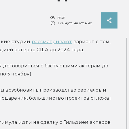
5545
1 минута на чтение
ские студии 
рассматривают
 вариант с тем, 
ьдией актеров США до 2024 года.
ся договориться с бастующими актерам до 
о 5 ноября).
ы возобновить производство сериалов и 
годарения, большинство проектов отложат 
имула идти на сделку с Гильдией актеров 