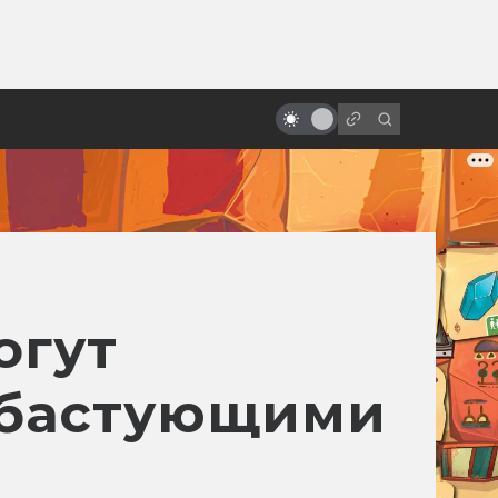
ы»:
ыло
«Звёздные войны»: обречённые
на провал
огут
с бастующими