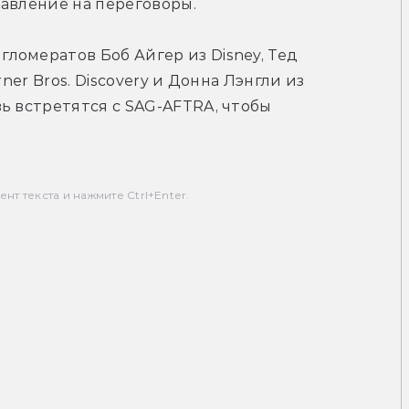
давление на переговоры.
омератов Боб Айгер из Disney, Тед 
ner Bros. Discovery и Донна Лэнгли из 
ь встретятся с SAG-AFTRA, чтобы 
т текста и нажмите Ctrl+Enter.