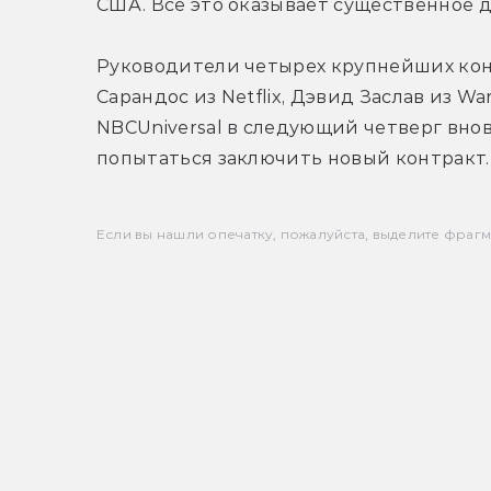
США. Все это оказывает существенное 
Руководители четырех крупнейших конгл
Сарандос из Netflix, Дэвид Заслав из War
NBCUniversal в следующий четверг внов
попытаться заключить новый контракт.
Если вы нашли опечатку, пожалуйста, выделите фрагмен