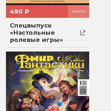
490 ₽
Купить
Спецвыпуск
«Настольные
ролевые игры»