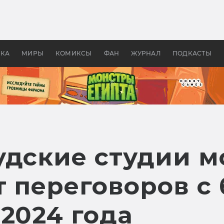
 фильмы смотреть в
Как создавались «Страшил
те 2026? В мире —
фильм, без которого не б
липсис, в России —
бы «Властелина колец»
ие комедии
УКА
МИРЫ
КОМИКСЫ
ФАН
ЖУРНАЛ
ПОДКАСТЫ
удские студии м
от переговоров 
2024 года