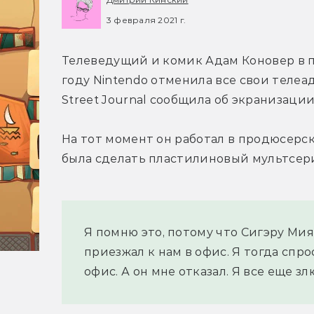
3 февраля 2021 г.
Телеведущий и комик Адам Коновер в по
году Nintendo отменила все свои телеада
Street Journal сообщила об экранизации T
На тот момент он работал в продюсерск
была сделать пластилиновый мультсериа
Я помню это, потому что Сигэру Мия
приезжал к нам в офис. Я тогда спрос
офис. А он мне отказал. Я все еще зл