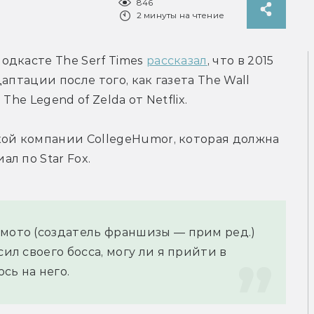
846
2 минуты на чтение
дкасте The Serf Times 
рассказал
, что в 2015 
птации после того, как газета The Wall 
he Legend of Zelda от Netflix.
ой компании CollegeHumor, которая должна 
л по Star Fox.
мото (создатель франшизы — прим ред.) 
ил своего босса, могу ли я прийти в 
юсь на него.