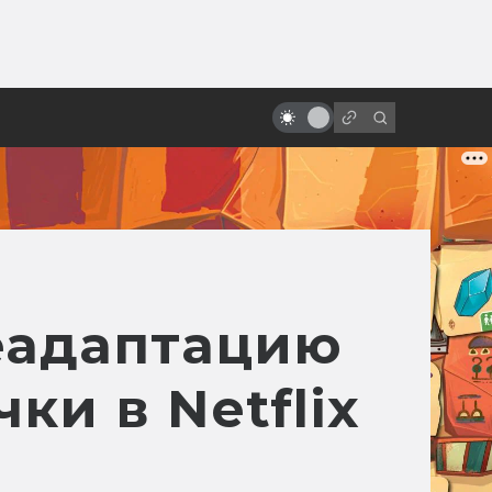
от
«Звёздные войны»: неснятые
фильмы и сериалы
леадаптацию
чки в Netflix