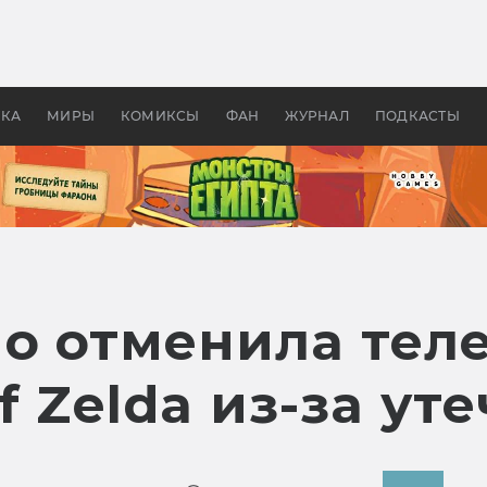
оздавались «Страшилы»:
«Одиссея» Нолана: что эт
, без которого не было
фильм сделал с Гомером и
ластелина колец»
Древней Грецией
УКА
МИРЫ
КОМИКСЫ
ФАН
ЖУРНАЛ
ПОДКАСТЫ
do отменила те
 Zelda из-за уте