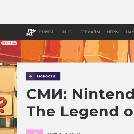
Как с
фильм
бы «В
КНИГИ
КИНО
СЕРИАЛЫ
ИГРЫ
НА
РЕКЛАМА
Новости
СМИ: Ninten
The Legend of
Дмитрий Кинский