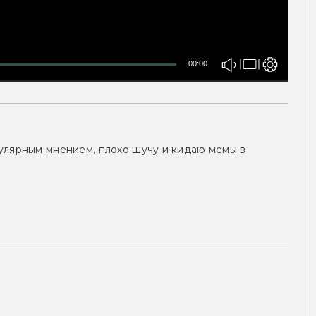
00:00
улярным мнением, плохо шучу и кидаю мемы в