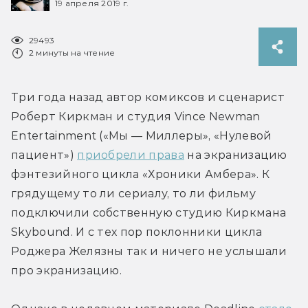
19 апреля 2019 г.
29493
2 минуты на чтение
Три года назад автор комиксов и сценарист 
Роберт Киркман и студия Vince Newman 
Entertainment («Мы — Миллеры», «Нулевой 
пациент») 
приобрели права
 на экранизацию 
фэнтезийного цикла «Хроники Амбера». К 
грядущему то ли сериалу, то ли фильму 
подключили собственную студию Киркмана 
Skybound. И с тех пор поклонники цикла 
Роджера Желязны так и ничего не услышали 
про экранизацию.