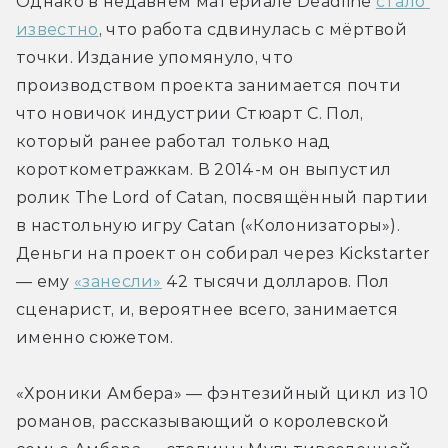
Однако в недавнем материале Deadline 
стало 
известно
, что работа сдвинулась с мёртвой 
точки. Издание упомянуло, что 
производством проекта занимается почти 
что новичок индустрии Стюарт С. Пол, 
который ранее работал только над 
короткометражкам. В 2014-м он выпустил 
ролик The Lord of Catan, посвящённый партии 
в настольную игру Catan («Колонизаторы»). 
Деньги на проект он собирал через Kickstarter 
— ему 
«занесли»
 42 тысячи долларов. Пол 
сценарист, и, вероятнее всего, занимается 
именно сюжетом.
«Хроники Амбера» — фэнтезийный цикл из 10 
романов, рассказывающий о королевской 