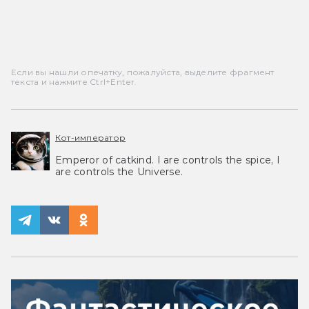
Если вы нашли опечатку, пожалуйста, выделите фрагмент
текста и нажмите Ctrl+Enter.
Кот-император
Emperor of catkind. I are controls the spice, I
are controls the Universe.