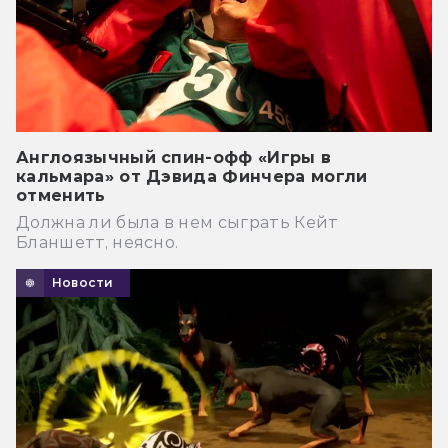
Англоязычный спин-офф «Игры в
кальмара» от Дэвида Финчера могли
отменить
Должна ли была в нем сыграть Кейт
Бланшетт, неясно.
Новости