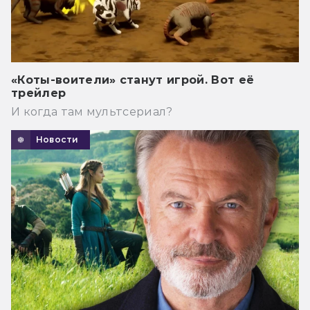
«Коты-воители» станут игрой. Вот её
трейлер
И когда там мультсериал?
Новости