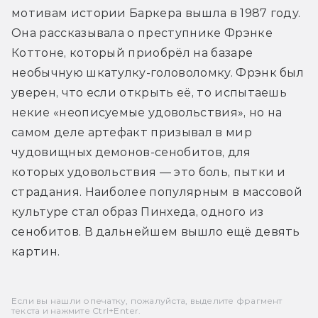
мотивам истории Баркера вышла в 1987 году. 
Она рассказывала о преступнике Фрэнке 
Коттоне, который приобрёл на базаре 
необычную шкатулку-головоломку. Фрэнк был 
уверен, что если открыть её, то испытаешь 
некие «неописуемые удовольствия», но на 
самом деле артефакт призывал в мир 
чудовищных демонов-сенобитов, для 
которых удовольствия — это боль, пытки и 
страдания. Наиболее популярным в массовой 
культуре стал образ Пинхеда, одного из 
сенобитов. В дальнейшем вышло ещё девять 
картин.
Если вы нашли опечатку, пожалуйста, выделите фрагмент
текста и нажмите Ctrl+Enter.