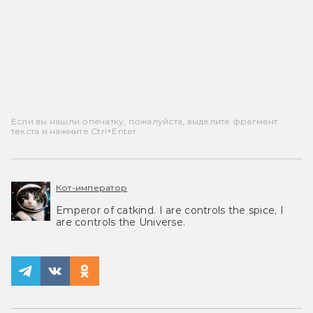
Если вы нашли опечатку, пожалуйста, выделите фрагмент
текста и нажмите Ctrl+Enter.
Кот-император
Emperor of catkind. I are controls the spice, I
are controls the Universe.