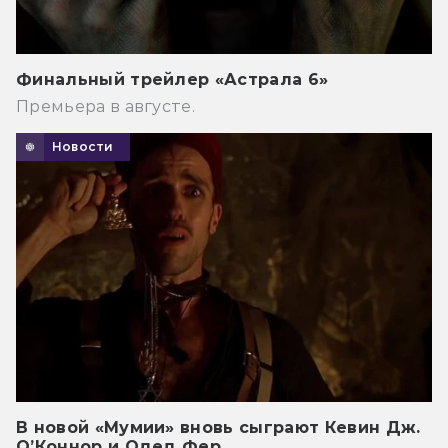
Финальный трейлер «Астрала 6»
Премьера в августе.
Новости
В новой «Мумии» вновь сыграют Кевин Дж.
О’Коннор и Одед Фер