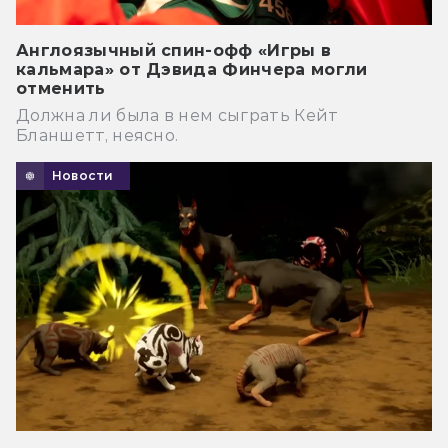
Англоязычный спин-офф «Игры в
кальмара» от Дэвида Финчера могли
отменить
Должна ли была в нем сыграть Кейт
Бланшетт, неясно.
Новости