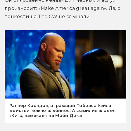
Он откровенно ненавидит черных и вслух 
произносит: «Make America great again». Да, о 
тонкости на The CW не слышали.
Рэппер Крондон, играющий Тобиаса Уэйла,
действительно альбинос. А фамилия злодея,
«Кит», намекает на Моби Дика