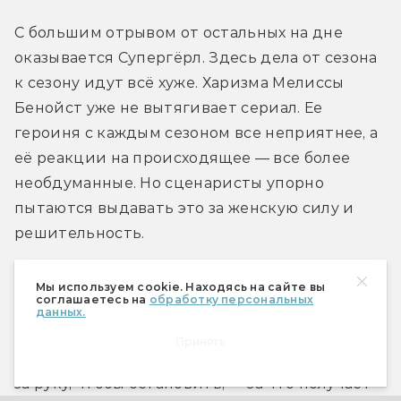
С большим отрывом от остальных на дне 
оказывается Супергёрл. Здесь дела от сезона 
к сезону идут всё хуже. Харизма Мелиссы 
Бенойст уже не вытягивает сериал. Ее 
героиня с каждым сезоном все неприятнее, а 
её реакции на происходящее — все более 
необдуманные. Но сценаристы упорно 
пытаются выдавать это за женскую силу и 
решительность.
Вот пример. Кара пытается пройти на 
Мы используем cookie. Находясь на сайте вы
соглашаетесь на
обработку персональных
частную вечеринку без приглашения. Ее 
данных.
останавливает охранник, Кара его игнорирует 
Принять
(по сути, нарушая закон). Охранник берет ее 
за руку, чтобы остановить, — за что получает 