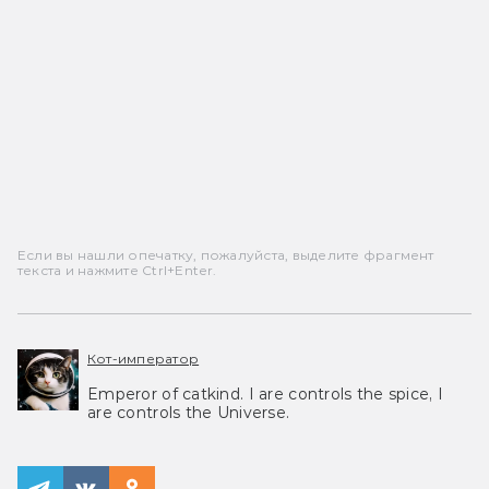
Если вы нашли опечатку, пожалуйста, выделите фрагмент
текста и нажмите Ctrl+Enter.
Кот-император
Emperor of catkind. I are controls the spice, I
are controls the Universe.