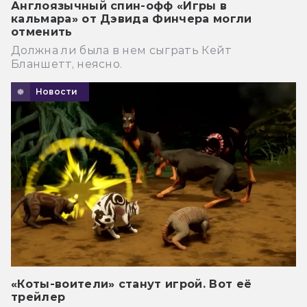
Англоязычный спин-офф «Игры в
кальмара» от Дэвида Финчера могли
отменить
Должна ли была в нем сыграть Кейт
Бланшетт, неясно.
Новости
«Коты-воители» станут игрой. Вот её
трейлер