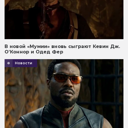
В новой «Мумии» вновь сыграют Кевин Дж.
О’Коннор и Одед Фер
Новости