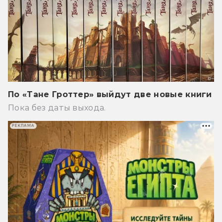
По «Тане Гроттер» выйдут две новые книги
Пока без даты выхода.
РЕКЛАМА