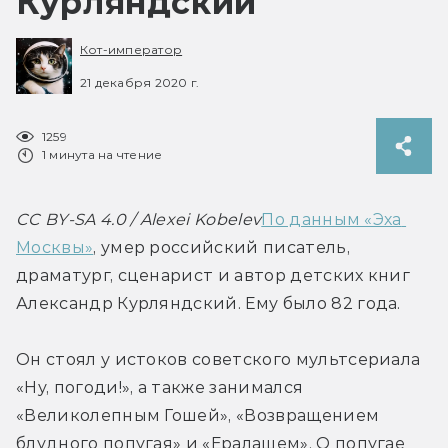
Курляндский
Кот-император
21 декабря 2020 г.
1259
1 минута на чтение
CC BY-SA 4.0 / Alexei Kobelev
По данным «Эха 
Москвы»
, умер российский писатель, 
драматург, сценарист и автор детских книг 
Александр Курляндский. Ему было 82 года.
Он стоял у истоков советского мультсериала 
«Ну, погоди!», а также занимался 
«Великолепным Гошей», «Возвращением 
блудного попугая» и «Ералашем». О попугае 