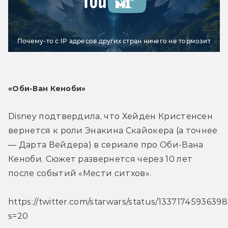
Почему-то с IP адресов других стран ничего не тормозит
«Оби-Ван Кеноби»
Disney подтвердила, что Хейден Кристенсен 
вернется к роли Энакина Скайокера (а точнее 
— Дарта Вейдера) в сериале про Оби-Вана 
Кеноби. Сюжет развернется через 10 лет 
после событий «Мести ситхов».
https://twitter.com/starwars/status/1337174593639
s=20