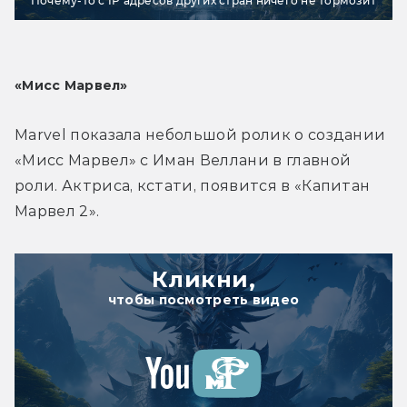
Почему-то с IP адресов других стран ничего не тормозит
«Мисс Марвел»
Marvel показала небольшой ролик о создании 
«Мисс Марвел» с Иман Веллани в главной 
роли. Актриса, кстати, появится в «Капитан 
Марвел 2».
Кликни,
чтобы посмотреть видео