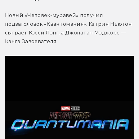
Новый «Человек-муравей» получил 
подзаголовок «Квантомания». Кэтрин Ньютон 
сыграет Кэсси Лэнг, а Джонатан Мэджорс — 
Канга Завоевателя.