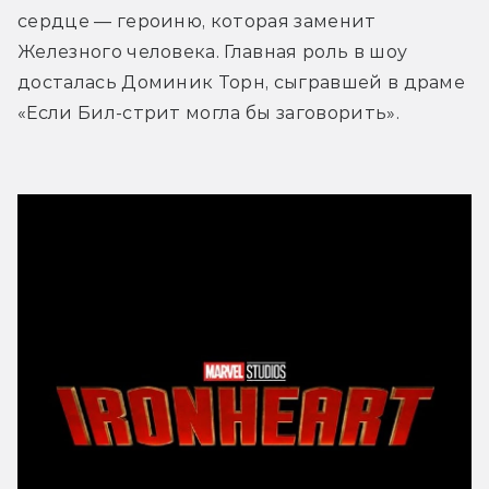
сердце — героиню, которая заменит 
Железного человека. Главная роль в шоу 
досталась Доминик Торн, сыгравшей в драме 
«Если Бил-стрит могла бы заговорить».