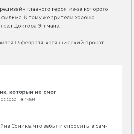
едизайн главного героя, из-за которого 
фильма. К тому же зрители хорошо 
грал Доктора Эггмана.
ился 13 февраля, хотя широкий прокат 
жик, который не смог
3.02.2020
14956
йна Соника, что забыли спросить: а сам-