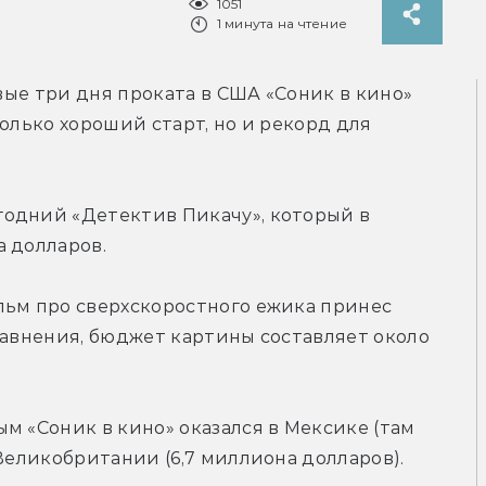
1051
1 минута на чтение
Согласно данным Box Office Mojo, за первые три дня проката в США «Соник в кино» 
олько хороший старт, но и рекорд для 
одний «Детектив Пикачу», который в 
а долларов.
льм про сверхскоростного ежика принес 
равнения, бюджет картины составляет около 
м «Соник в кино» оказался в Мексике (там 
 Великобритании (6,7 миллиона долларов).