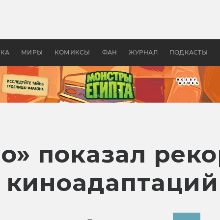
оздавались «Страшилы»:
«Одиссея» Нолана: что эт
, без которого не было
фильм сделал с Гомером и
ластелина колец»
Древней Грецией
УКА
МИРЫ
КОМИКСЫ
ФАН
ЖУРНАЛ
ПОДКАСТЫ
но» показал рек
 киноадаптаций