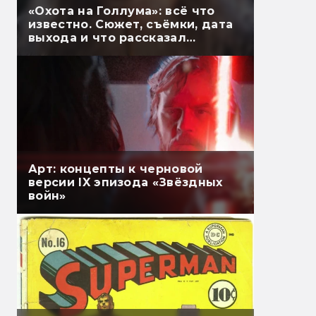
«Охота на Голлума»: всё что
известно. Сюжет, съёмки, дата
выхода и что рассказал
Гэндальф
Арт: концепты к черновой
версии IX эпизода «Звёздных
войн»