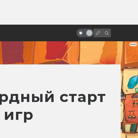
от
Вечная любовь: фантастика в
мелодрамах и романтических
комедиях
ордный старт
 игр