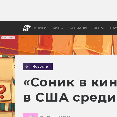
Как с
фильм
бы «В
КНИГИ
КИНО
СЕРИАЛЫ
ИГРЫ
НА
РЕКЛАМА
Новости
«Соник в ки
в США среди
Дмитрий Кинский