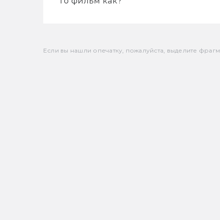
то фильм как?
Если вы нашли опечатку, пожалуйста, выделите фрагмен