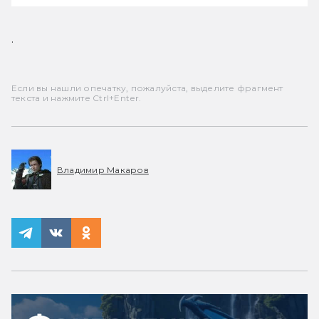
.
Если вы нашли опечатку, пожалуйста, выделите фрагмент
текста и нажмите Ctrl+Enter.
Владимир Макаров