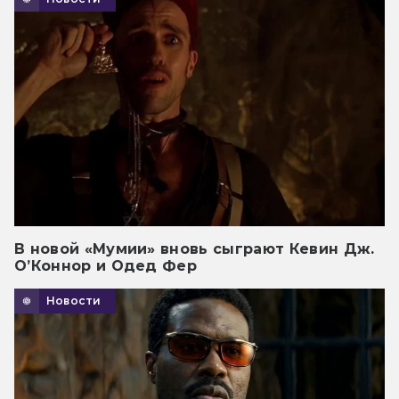
В новой «Мумии» вновь сыграют Кевин Дж.
О’Коннор и Одед Фер
Новости