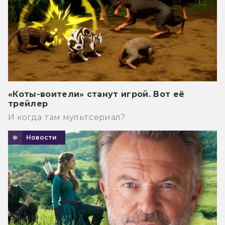
«Коты-воители» станут игрой. Вот её
трейлер
И когда там мультсериал?
Новости