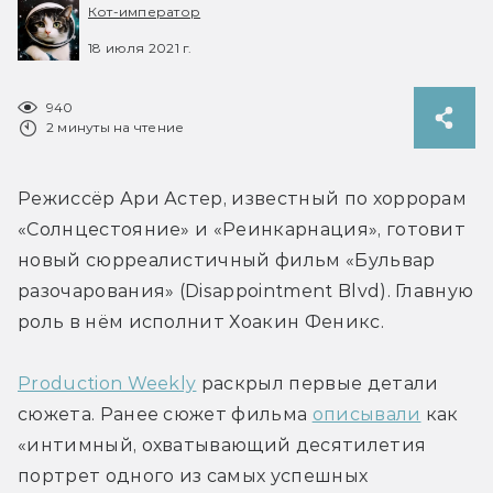
Кот-император
18 июля 2021 г.
940
2 минуты на чтение
Режиссёр Ари Астер, известный по хоррорам 
«Солнцестояние» и «Реинкарнация», готовит 
новый сюрреалистичный фильм «Бульвар 
разочарования» (Disappointment Blvd). Главную 
роль в нём исполнит Хоакин Феникс.
Production Weekly
 раскрыл первые детали 
сюжета. Ранее сюжет фильма 
описывали
 как 
«интимный, охватывающий десятилетия 
портрет одного из самых успешных 