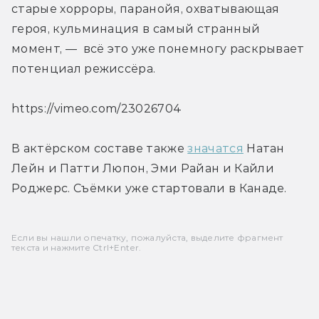
старые хорроры, паранойя, охватывающая 
героя, кульминация в самый странный 
момент, —  всё это уже понемногу раскрывает 
потенциал режиссёра.
https://vimeo.com/23026704
В актёрском составе также 
значатся
 Натан 
Лейн и Патти Люпон, Эми Райан и Кайли 
Роджерс. Съёмки уже стартовали в Канаде.
Если вы нашли опечатку, пожалуйста, выделите фрагмент
текста и нажмите Ctrl+Enter.