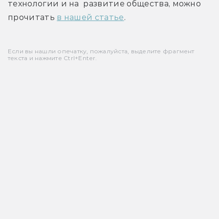
технологии и на  развитие общества, можно 
прочитать 
в нашей статье
.
Если вы нашли опечатку, пожалуйста, выделите фрагмент
текста и нажмите Ctrl+Enter.