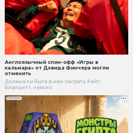
Англоязычный спин-офф «Игры в
кальмара» от Дэвида Финчера могли
отменить
Должна ли была в нем сыграть Кейт
Бланшетт, неясно.
РЕКЛАМА