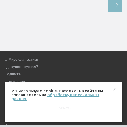
Все спецпроекты
О Мире фантастики
Где купить журнал?
Подписка
Наш магазин
Пользовательское соглашение
Мы используем cookie. Находясь на сайте вы
соглашаетесь на
обработку персональных
Контакты и редакция
данных.
Реклама на «Мире фантастики»
Принять
Как стать автором МирФ
Награды «Мира фантастики»
Вопросы редакции