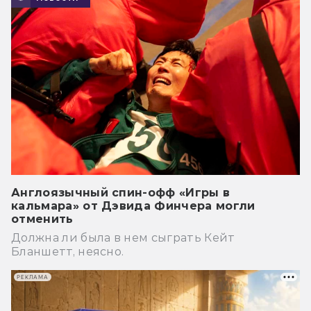
Англоязычный спин-офф «Игры в
кальмара» от Дэвида Финчера могли
отменить
Должна ли была в нем сыграть Кейт
Бланшетт, неясно.
РЕКЛАМА