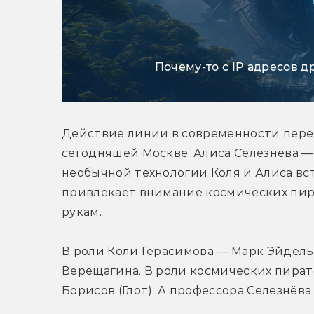
Почему-то с IP адресов д
Действие линии в современности перен
сегодняшей Москве, Алиса Селезнёва — 
необычной технологии Коля и Алиса вст
привлекает внимание космических пира
рукам.
В роли Коли Герасимова — Марк Эйдель
Верещагина. В роли космических пирато
Борисов (Глот). А профессора Селезнёв