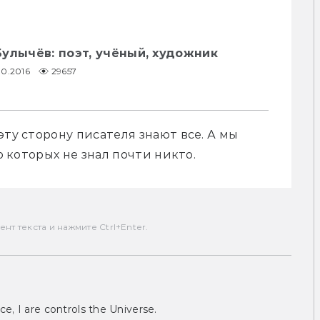
улычёв: поэт, учёный, художник
10.2016
29657
ту сторону писателя знают все. А мы 
о которых не знал почти никто. 
т текста и нажмите Ctrl+Enter.
ce, I are controls the Universe.