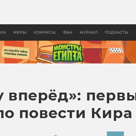
оздавались «Страшилы»:
«Одиссея» Нолана: что эт
, без которого не было
фильм сделал с Гомером и
ластелина колец»
Древней Грецией
УКА
МИРЫ
КОМИКСЫ
ФАН
ЖУРНАЛ
ПОДКАСТЫ
у вперёд»: перв
по повести Кира