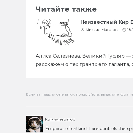
Читайте также
Неизвестный Кир Б
Михаил Манаков
18.
Алиса Селезнёва, Великий Гусляр — э
расскажем о тех гранях его таланта, 
Если вы нашли опечатку, пожалуйста, выделите фрагмен
Кот-император
Emperor of catkind. I are controls the spi