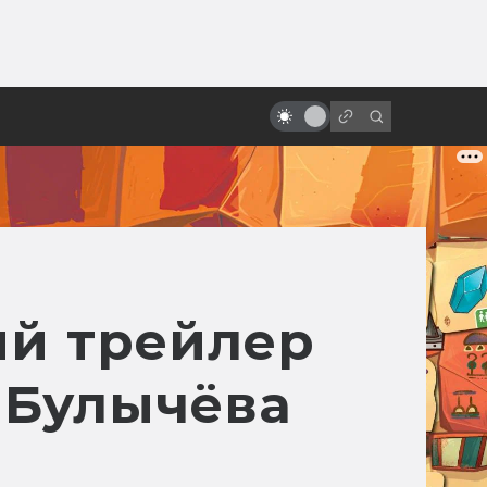
от
Как появился Шрек: история
мультфильма про зелёного огра
ый трейлер
 Булычёва