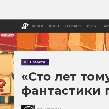
Как с
фильм
бы «В
КНИГИ
КИНО
СЕРИАЛЫ
ИГРЫ
НА
РЕКЛАМА
Новости
«Сто лет том
фантастики 
Кот-император