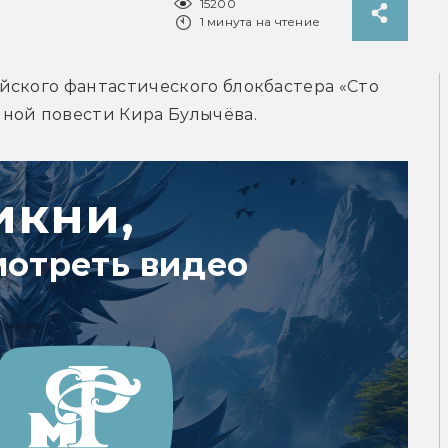
15200
1 минута на чтение
ского фантастического блокбастера «Сто 
ной повести Кира Булычёва.
икни,
мотреть видео