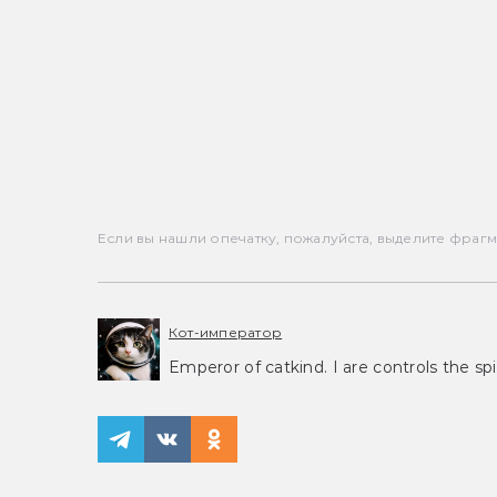
Если вы нашли опечатку, пожалуйста, выделите фрагмен
Кот-император
Emperor of catkind. I are controls the spi