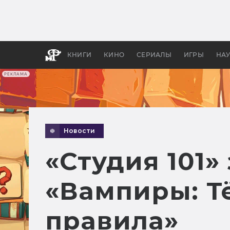
Какие
авгус
апока
детск
КНИГИ
КИНО
СЕРИАЛЫ
ИГРЫ
НА
РЕКЛАМА
Новости
«Студия 101»
«Вампиры: Т
правила»