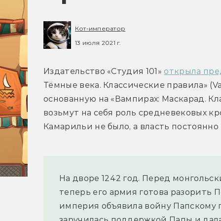
Кот-император
13 июля 2021 г.
Издательство «Студия 101» 
открыла пре
Тёмные века. Классические правила» (Vamp
основанную на «Вампирах: Маскарад. Кла
возьмут на себя роль средневековых кр
Камарильи не было, а власть постоянно 
На дворе 1242 год. Перед монгольски
теперь его армия готова разорить 
империя объявила войну Папскому п
заручилась поддержкой Папы и дала