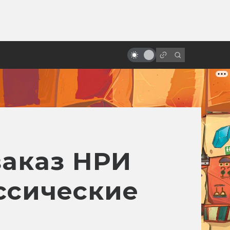
ы»:
Какими могли быть «Хребты
ыло
безумия» Гильермо Дель Торо:
читаем сценарии
заказ НРИ
ссические