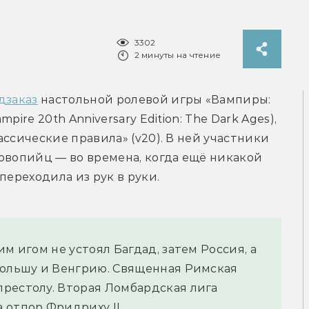
3302
2 минуты на чтение
дзаказ
 настольной ролевой игры «Вампиры: 
ire 20th Anniversary Edition: The Dark Ages), 
ссические правила» (v20). В ней участники 
овопийц — во времена, когда ещё никакой 
переходила из рук в руки.
м игом не устоял Багдад, затем Россия, а 
Польшу и Венгрию. Священная Римская 
рестолу. Вторая Ломбардская лига 
 отпор Фридриху II.