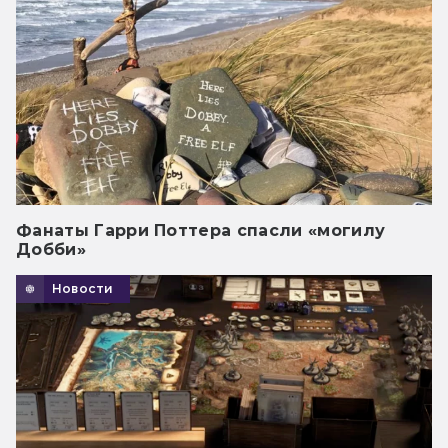
Фанаты Гарри Поттера спасли «могилу
Добби»
Новости