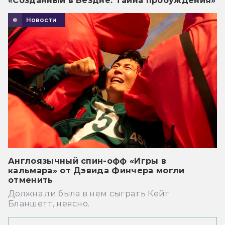
«Созданный в Бездне: Тайна пробуждения»
Новости
Англоязычный спин-офф «Игры в
кальмара» от Дэвида Финчера могли
отменить
Должна ли была в нем сыграть Кейт
Бланшетт, неясно.