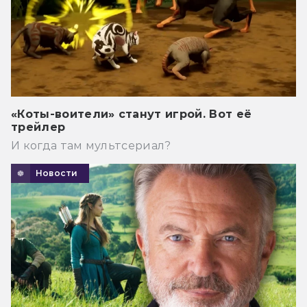
«Коты-воители» станут игрой. Вот её
трейлер
И когда там мультсериал?
Новости