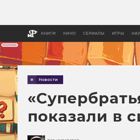
Какие
авгус
апока
детск
КНИГИ
КИНО
СЕРИАЛЫ
ИГРЫ
НА
РЕКЛАМА
Новости
«Супербратья
показали в с
Кот-император