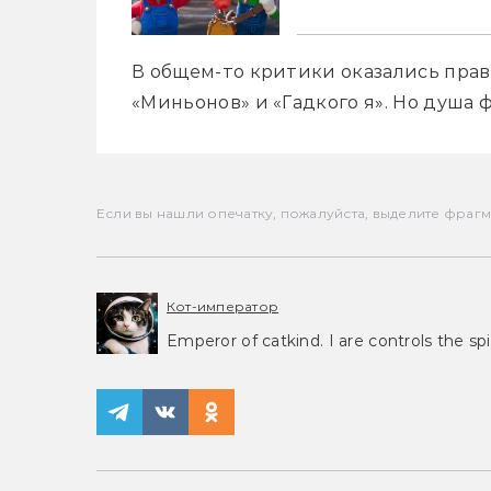
В общем-то критики оказались пра
«Миньонов» и «Гадкого я». Но душа ф
Если вы нашли опечатку, пожалуйста, выделите фрагмен
Кот-император
Emperor of catkind. I are controls the spi