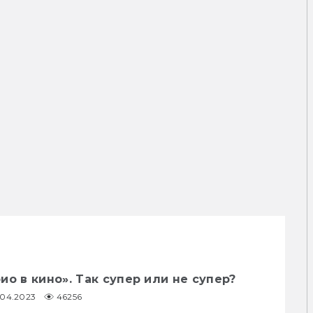
ио в кино». Так супер или не супер?
1.04.2023
46256