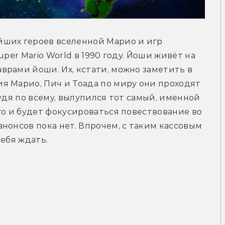
ших героев вселенной Марио и игр 
per Mario World в 1990 году. Йоши живёт на 
рами йоши. Их, кстати, можно заметить в 
я Марио, Пич и Тоада по миру они проходят 
удя по всему, вылупился тот самый, именной 
го и будет фокусироваться повествование во 
нонсов пока нет. Впрочем, с таким кассовым 
себя ждать.