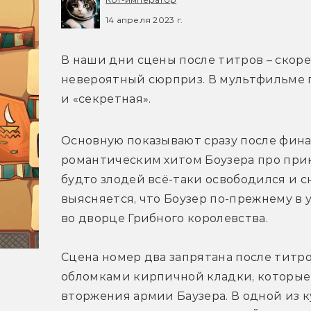
14 апреля 2023 г.
В наши дни сцены после титров – скорее
невероятный сюрприз. В мультфильме п
и «секретная».
Основную показывают сразу после финал
романтическим хитом Боузера про принц
будто злодей всё-таки освободился и сн
выясняется, что Боузер по-прежнему в 
во дворце Грибного королевства.
Сцена номер два запрятана после титро
обломками кирпичной кладки, которые 
вторжения армии Баузера. В одной из к