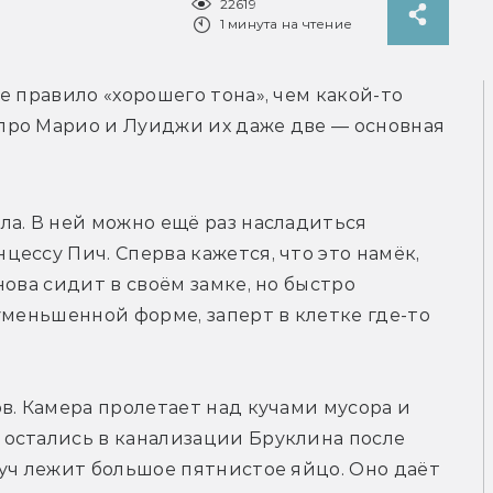
22619
1 минута на чтение
 правило «хорошего тона», чем какой-то 
ро Марио и Луиджи их даже две — основная 
а. В ней можно ещё раз насладиться 
ессу Пич. Сперва кажется, что это намёк, 
ова сидит в своём замке, но быстро 
уменьшенной форме, заперт в клетке где-то 
в. Камера пролетает над кучами мусора и 
остались в канализации Бруклина после 
уч лежит большое пятнистое яйцо. Оно даёт 