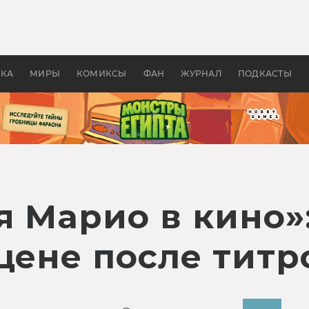
 фильмы смотреть в
Как создавались «Страшил
те 2026? В мире —
фильм, без которого не б
липсис, в России —
бы «Властелина колец»
ие комедии
УКА
МИРЫ
КОМИКСЫ
ФАН
ЖУРНАЛ
ПОДКАСТЫ
 Марио в кино»:
цене после титр