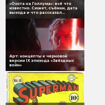
«Охота на Голлума»: всё что
известно. Сюжет, съёмки, дата
выхода и что рассказал
Гэндальф
Арт: концепты к черновой
версии IX эпизода «Звёздных
войн»