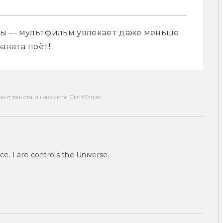
вы — мультфильм увлекает даже меньше 
аната поёт!
т текста и нажмите Ctrl+Enter.
ce, I are controls the Universe.