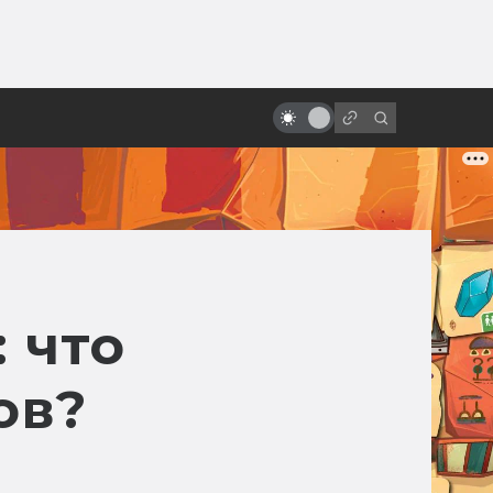
ы»:
ыло
«Люди Икс»: всё о фильмах серии
 что
ов?